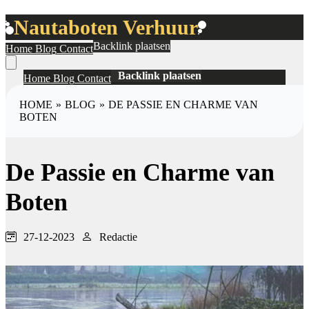
Nautaboten Verhuur
Backlink plaatsen
Home
Blog
Contact
Backlink plaatsen
Home
Blog
Contact
HOME
»
BLOG
»
DE PASSIE EN CHARME VAN
BOTEN
De Passie en Charme van
Boten
27-12-2023
Redactie