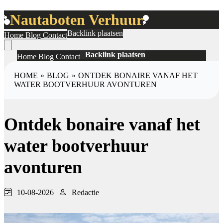
Nautaboten Verhuur
Backlink plaatsen
Home
Blog
Contact
Backlink plaatsen
Home
Blog
Contact
HOME
»
BLOG
»
ONTDEK BONAIRE VANAF HET
WATER BOOTVERHUUR AVONTUREN
Ontdek bonaire vanaf het
water bootverhuur
avonturen
10-08-2026
Redactie